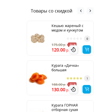
Товары со скидкой
Кешью жареный с
медом и кунжутом
0
175.00
р.
-31 %
120.00
р.
Курага «Дичка»
большая
1
188.00
р.
-31 %
130.00
р.
Курага ГОРНАЯ
отборная сухая