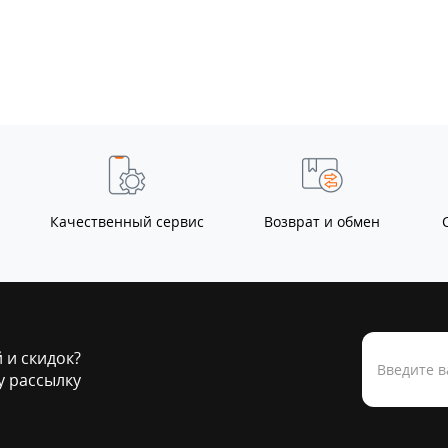
Мексиканский 2025 г.
0
350.00
р.
-29 %
250.00
р.
Качественный сервис
Возврат и обмен
й и скидок?
 рассылку