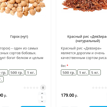
Горох (нут)
Красный рис «ДевЗира
(натуральный)
(горох) – один из самых
Красный рис «Девзира»
зных сортов бобовых.
является дорогим и очень
укт богат белком и целым
качественным сортом риса
лексов полезны..
представляет собой зерна..
Вес
 гр.
500 гр.
1 кг.
500 гр.
1 кг.
5 кг.
г.
0
00
179.00
р.
р.