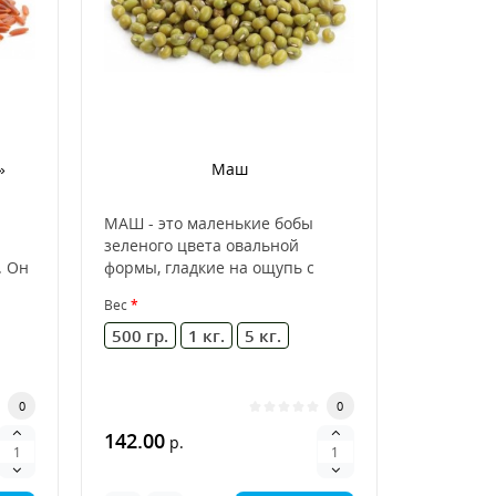
»
Маш
МАШ - это маленькие бобы
зеленого цвета овальной
. Он
формы, гладкие на ощупь с
глянцевым блеском, растен..
Вес
500 гр.
1 кг.
5 кг.
0
0
142.00
р.