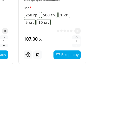
питательности. Чечевиц..
Вес
250 гр.
500 гр.
1 кг.
5 кг.
10 кг.
0
0
107.00
р.
зину
В корзину