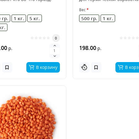
Р. Качество его оче..
консервации. А такж..
Вес
 гр.
1 кг.
5 кг.
500 гр.
1 кг.
кг.
0
.00
198.00
р.
р.
В корзину
В кор
Миндаль в молочном
шоколаде
1
313.00
р.