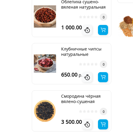
Облепиха сушено-
вяленая натуральная
0
1 000.00
р.
Клубничные чипсы
натуральные
0
650.00
р.
Смородина чёрная
вялено-сушеная
0
3 500.00
р.