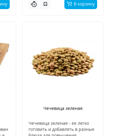
зину
В корзину
Чечевица зеленая
Чечевица зеленая - ее легко
ован
готовить и добавлять в разные
 и
блюда для повышения