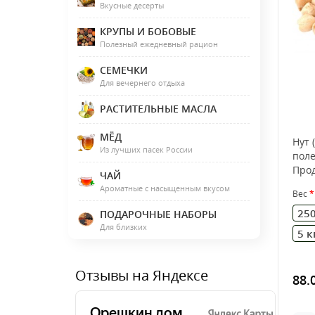
Вкусные десерты
КРУПЫ И БОБОВЫЕ
Полезный ежедневный рацион
СЕМЕЧКИ
Для вечернего отдыха
РАСТИТЕЛЬНЫЕ МАСЛА
МЁД
Нут 
Из лучших пасек России
поле
Прод
ЧАЙ
комп
Ароматные с насыщенным вкусом
Вес
250
ПОДАРОЧНЫЕ НАБОРЫ
Для близких
5 к
Отзывы на Яндексе
88.