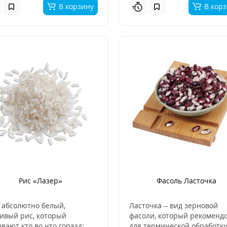
В корзину
В кор
Рис «Лазер»
Фасоль Ласточка
 абсолютно белый,
Ласточка – вид зерновой
ивый рис, который
фасоли, который рекоменд
вают кто во что горазд:
для термической обработки