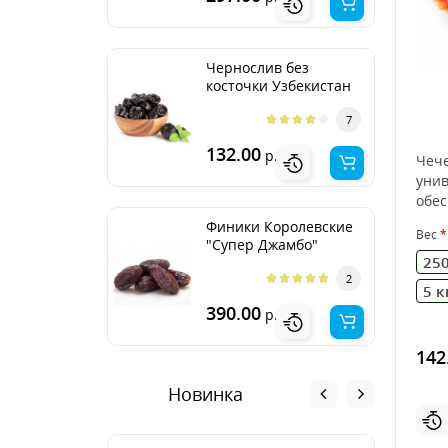
Чернослив без
косточки Узбекистан
7
132.00
р.
Чече
унив
обес
хоро
Финики Королевские
Вес
клет
"Супер Джамбо"
250
2
5 к
390.00
р.
142
Новинка