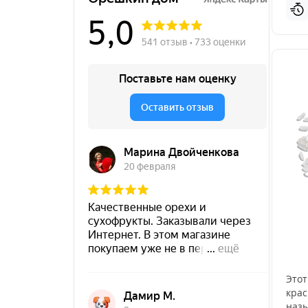
Этот
крас
назы