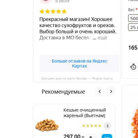
ЛАЗЕ
Вес
500
25 
165
Орешкин дом на карте Москвы — Яндекс Карты
Рекомендуемые
Кешью очищенный
жареный (Вьетнам)
3
297.00
р.