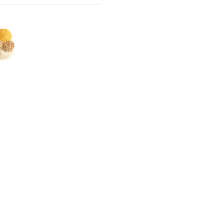
Крыжовник вяленый
зеленый
0
2 450.00
р.
Финики сушёные без
косточек
0
120.00
р.
Томаты (помидоры)
сушено-вяленые
0
250.00
р.