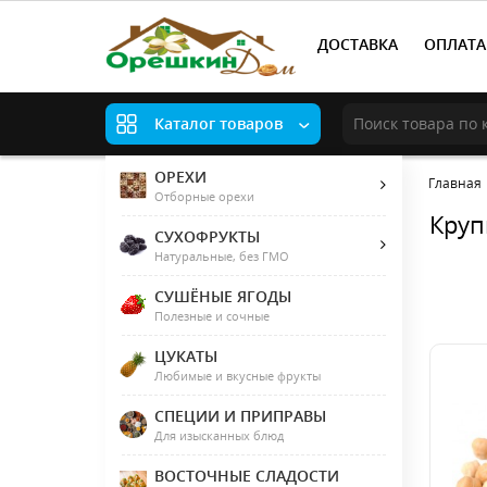
ДОСТАВКА
ОПЛАТА
Каталог товаров
ОРЕХИ
Главная
Отборные орехи
Круп
СУХОФРУКТЫ
Натуральные, без ГМО
СУШЁНЫЕ ЯГОДЫ
Полезные и сочные
ЦУКАТЫ
Любимые и вкусные фрукты
СПЕЦИИ И ПРИПРАВЫ
Для изысканных блюд
ВОСТОЧНЫЕ СЛАДОСТИ