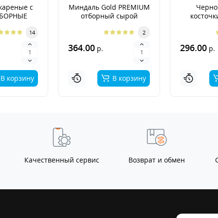
жареные с
Миндаль Gold PREMIUM
Черно
ТБОРНЫЕ
отборный сырой
косточк
PR
14
2
364.00
296.00
р.
р.
В корзину
В корзину
Качественный сервис
Возврат и обмен