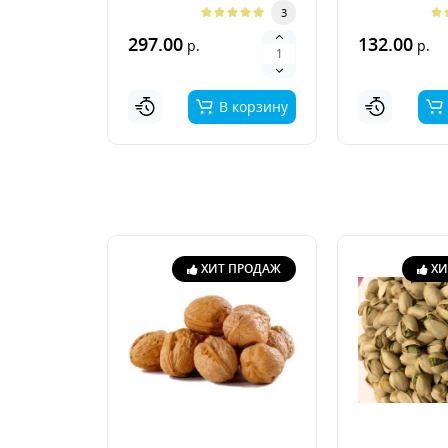
3
297.00
132.00
р.
р.
В корзину
ХИТ ПРОДАЖ
ХИ