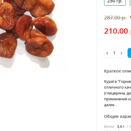
250 гр.
287.00 р.
210.00 
Краткое опи
Курага "Горна
отличного ка
(глицерина, ди
применения хи
далее...
Общие хара
Белки
3,4 г.