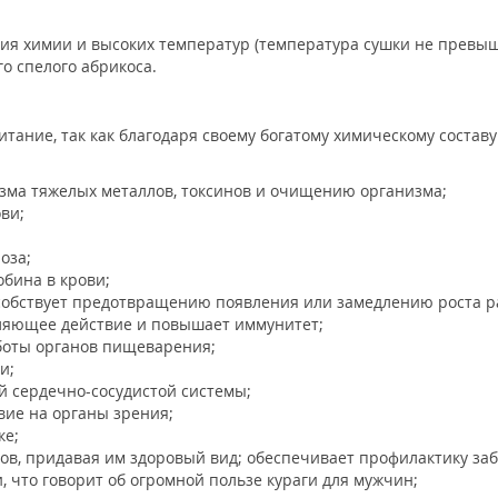
ия химии и высоких температур (температура сушки не превыш
о спелого абрикоса.
итание, так как благодаря своему богатому химическому состав
зма тяжелых металлов, токсинов и очищению организма;
ви;
оза;
обина в крови;
собствует предотвращению появления или замедлению роста ра
ляющее действие и повышает иммунитет;
боты органов пищеварения;
и;
й сердечно-сосудистой системы;
вие на органы зрения;
ке;
ов, придавая им здоровый вид; обеспечивает профилактику за
 что говорит об огромной пользе кураги для мужчин;