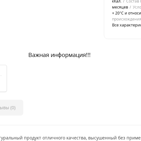
кКал.
Состав 
месяцев
Усл
+ 20°С и относ
происхождени
Все характери
Важная информация!!!
ывы (0)
атуральный продукт отличного качества, высушенный без приме