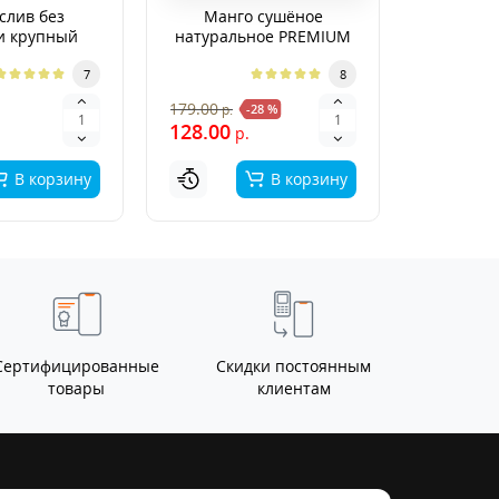
слив без
Манго сушёное
Финики
и крупный
натуральное PREMIUM
"Суп
EMIUM
7
8
390.00
179.00
р.
-28 %
р
128.00
р.
В корзину
В корзину
Сертифицированные
Скидки постоянным
товары
клиентам