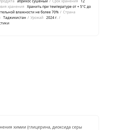
продукта
абрикос сушеный
Срок хранения
12
овия хранения
Хранить при температуре от + 5°С до
ительной влажности не более 70%
Страна
я
Таджикистан
Урожай
2024 г.
стики
нения химии (глицерина, диоксида серы