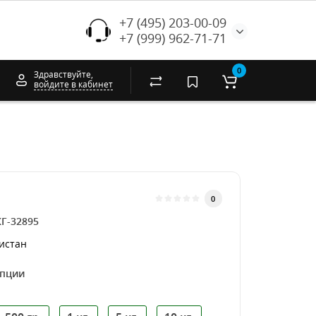
+7 (495) 203-00-09
+7 (999) 962-71-71
0
Здравствуйте,
войдите в кабинет
0
КГ-32895
истан
опции