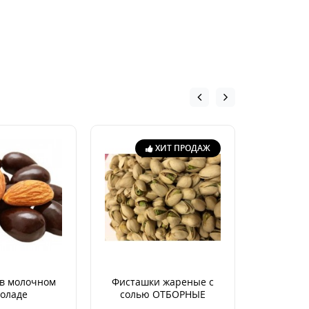
ХИТ ПРОДАЖ
в молочном
Фисташки жареные с
Гре
оладе
солью ОТБОРНЫЕ
неочище
Арген