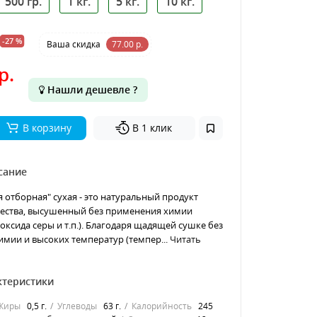
500 гр.
1 кг.
5 кг.
10 кг.
-27 %
Ваша cкидка
77.00 р.
р.
Нашли дешевле ?
В корзину
В 1 клик
сание
я отборная" сухая - это натуральный продукт
чества, высушенный без применения химии
оксида серы и т.п.). Благодаря щадящей сушке без
мии и высоких температур (темпер...
Читать
ктеристики
Жиры
0,5 г.
Углеводы
63 г.
Калорийность
245