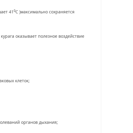
0
ает 41
С )максимально сохраняется
у курага оказывает полезное воздействие
ковых клеток;
болеваний органов дыхания;