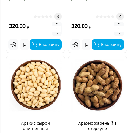
0
0
320.00
320.00
р.
р.
В корзину
В корзину
Арахис сырой
Арахис жареный в
очищенный
скорлупе