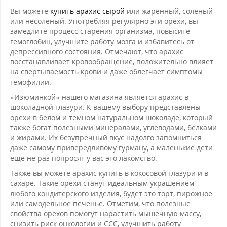
Вы можете
купить арахис сырой
или жаренный, соленый
или несоленый. Употребляя регулярно эти орехи, вы
замедлите процесс старения организма, повысите
гемоглобин, улучшите работу мозга и избавитесь от
депрессивного состояния. Отмечают, что арахис
восстанавливает кровообращение, положительно влияет
на свертываемость крови и даже облегчает симптомы
гемофилии.
«Изюминкой» нашего магазина является арахис в
шоколадной глазури. К вашему выбору представлены
орехи в белом и темном натуральном шоколаде, который
также богат полезными минералами, углеводами, белками
и жирами. Их безупречный вкус надолго запомниться
даже самому привередливому гурману, а маленькие дети
еще не раз попросят у вас это лакомство.
Также вы можете арахис купить в кокосовой глазури и в
сахаре. Такие орехи станут идеальным украшением
любого кондитерского изделия, будет это торт, пирожное
или самодельное печенье. Отметим, что полезные
свойства орехов помогут нарастить мышечную массу,
снизить риск онкологии и ССС, улучшить работу