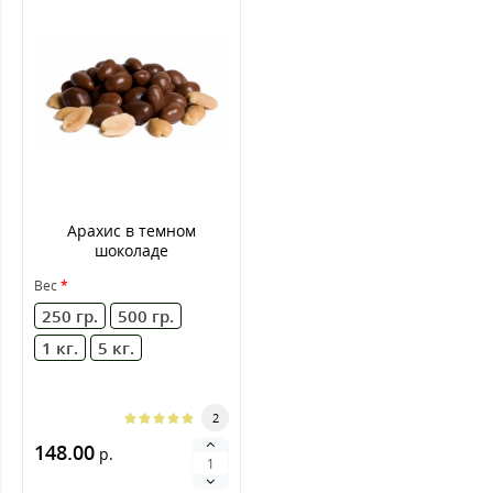
Арахис в темном
шоколаде
Вес
250 гр.
500 гр.
1 кг.
5 кг.
2
148.00
р.