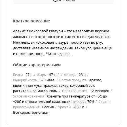
Краткое описание
Арахис в кокосовой глазури – это невероятно вкусное
лакомство, от которого не откажется ни один человек.
Нежнейшая кокосовая глазурь просто тает во рту,
доставляя неземное наслаждение. Такое угощение еще
и полезное, поск...
Читать далее...
Общие характеристики
Белки
27 г.
Жиры
47 г.
Углеводы
23 г.
Калорийность
575 кКал.
Состав продукта
арахис,
пшеничная мука, крахмал, сахар, кокосовый сок,
растительное масло, соль.
Срок хранения
12 месяцев
Условия хранения
Хранить при температуре от +5С до
+20С и относительной влажности не более 70%
Страна
происхождения
Россия
Урожай
2025 г.
Все характеристики