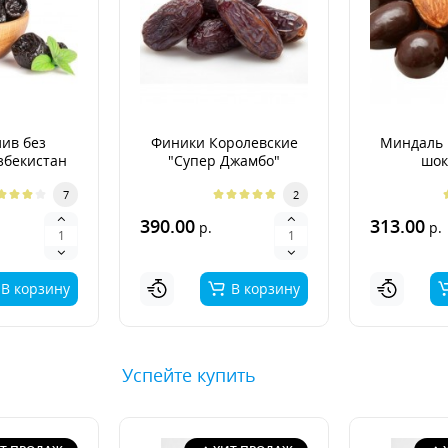
ив без
Финики Королевские
Миндаль 
збекистан
"Супер Джамбо"
шок
7
2
390.00
313.00
р.
р.
В корзину
В корзину
Успейте купить