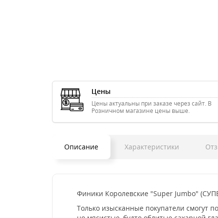
Цены
Цены актуальны при заказе через сайт. В
Розничном магазине цены выше.
Описание
Характеристики
Отз
Финики Королевские "Super Jumbo" (СУПЕ
Только изысканные покупатели смогут п
но мясистые, будто облитые сахарной г