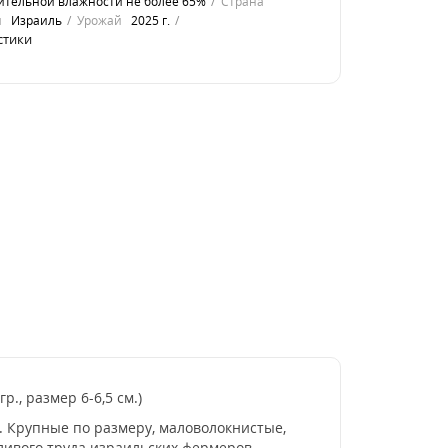
сительной влажности не более 65%
Страна
я
Израиль
Урожай
2025 г.
стики
., размер 6-6,5 см.)
. Крупные по размеру, маловолокнистые,
ливого труда израильских фермеров,