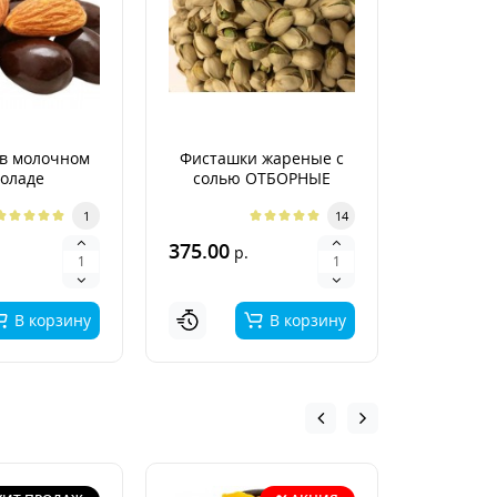
в молочном
Фисташки жареные с
Гре
оладе
солью ОТБОРНЫЕ
неочище
Арген
1
14
375.00
400.00
р.
р
В корзину
В корзину