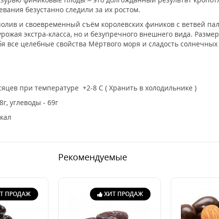
евания безустанно следили за их ростом.
олив и своевременный съём королевских фиников с ветвей па
урожая экстра-класса, но и безупречного внешнего вида. Разм
бя все целебные свойства Мёртвого моря и сладость солнечных
яцев при температуре +2-8 С ( Хранить в холодильнике )
8г, углеводы - 69г
Ккал
Рекомендуемые
Т ПРОДАЖ
ХИТ ПРОДАЖ