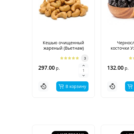
Кешью очищенный
Черносл
жареный (Вьетнам)
косточки У
3
297.00
132.00
р.
р.
В корзину