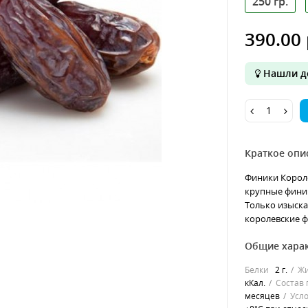
250 гр.
390.00 
Нашли д
Краткое опи
Финики Короле
крупные финики
Только изыска
королевские ф
Общие хара
Белки
2 г.
Ж
кКал.
Состав 
месяцев
Усл