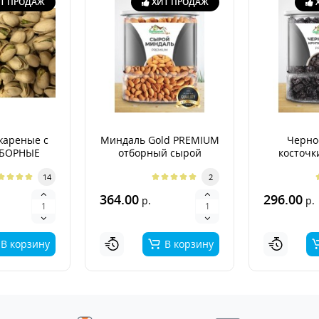
Т ПРОДАЖ
ХИТ ПРОДАЖ
жареные с
Миндаль Gold PREMIUM
Черно
ТБОРНЫЕ
отборный сырой
косточк
PR
14
2
364.00
296.00
р.
р.
В корзину
В корзину