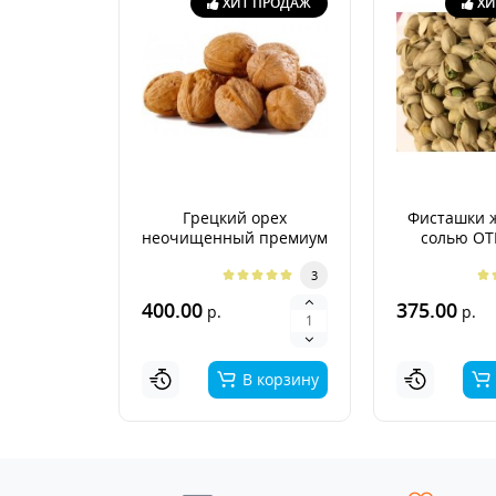
ХИТ ПРОДАЖ
ХИ
Грецкий орех
Фисташки 
неочищенный премиум
солью О
Аргентина 2026г.
3
400.00
375.00
р.
р.
В корзину