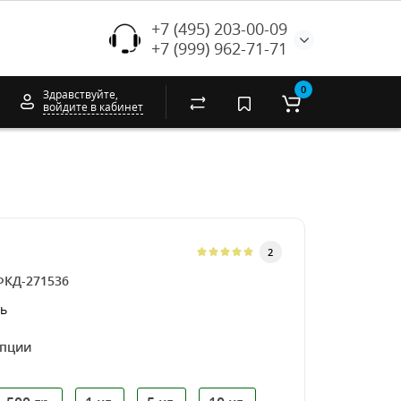
+7 (495) 203-00-09
+7 (999) 962-71-71
0
Здравствуйте,
войдите в кабинет
2
ФКД-271536
ь
опции