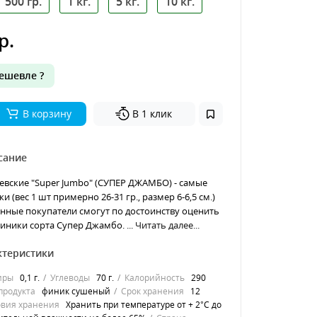
500 гр.
1 кг.
5 кг.
10 кг.
р.
ешевле ?
В корзину
В 1 клик
сание
вские "Super Jumbo" (СУПЕР ДЖАМБО) - самые
 (вес 1 шт примерно 26-31 гр., размер 6-6,5 см.)
нные покупатели смогут по достоинству оценить
иники сорта Супер Джамбо. ...
Читать далее...
ктеристики
иры
0,1 г.
Углеводы
70 г.
Калорийность
290
продукта
финик сушеный
Срок хранения
12
овия хранения
Хранить при температуре от + 2°С до