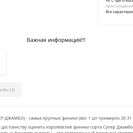
+8°С при отно
происхождени
Все характери
Важная информация!!!
ывы (2)
Р ДЖАМБО) - самые крупные финики (вес 1 шт примерно 26-31 гр
о достоинству оценить королевские финики сорта Супер Джамбо
лазурью финиковые плоды – это долгожданный результат кропот