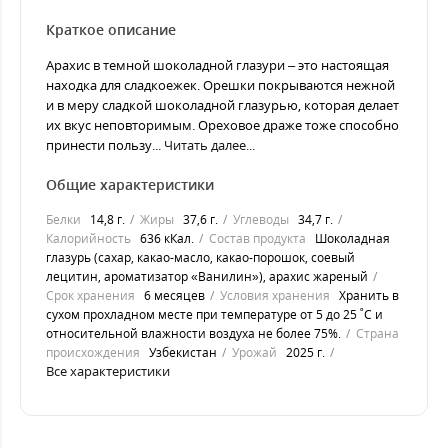
Краткое описание
Арахис в темной шоколадной глазури – это настоящая
находка для сладкоежек. Орешки покрываются нежной
и в меру сладкой шоколадной глазурью, которая делает
их вкус неповторимым. Ореховое драже тоже способно
принести пользу...
Читать далее...
Общие характеристики
Белки
14,8 г.
Жиры
37,6 г.
Углеводы
34,7 г.
Калорийность
636 кКал.
Состав продукта
Шоколадная
глазурь (сахар, какао-масло, какао-порошок, соевый
лецитин, ароматизатор «Ванилин»), арахис жареный
Срок хранения
6 месяцев
Условия хранения
Хранить в
сухом прохладном месте при температуре от 5 до 25 ˚С и
относительной влажности воздуха не более 75%.
Страна
происхождения
Узбекистан
Урожай
2025 г.
Все характеристики