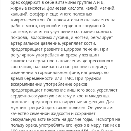
орех содержит в себе витамины группы А и В,
жирные кислоты, фолиевая кислота, калий, магний,
кальций, фосфор и еще много полезных
микроэлементов. Он положительно сказывается на
работе мозга, нервной и сердечно-сосудистой
системе, влияет на улучшение состояния кожного
покрова, волосяных луковиц и ногтей, регулирует
артериальное давление, укрепляет кости,
предотвращает развитие цирроза печени. При
регулярном употреблении ореха у женщин
снижается вероятность появления депрессивного
состояния, налаживается настроение в период
изменений в гормональном фоне, например, во
время беременности или ПМС. При грудном
вскармливании употребление орехов
предотвращает появление лишнего веса, укрепляет
сердечно-сосудистую систему и кости младенца,
помогает предотвратить вирусные инфекции. Для
мужчин грецкий орех также полезен. Он улучшает
качество семенной жидкости и сохраняет
сексуальную активность на долгие годы. Несмотря на
пользу ореха, употреблять его нужно в меру, так как в
100 граммах продукта содержится 656 кКал. В день