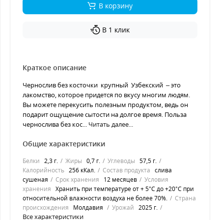
В корзину
В 1 клик
Краткое описание
Чернослив без косточки крупный Узбекский – это
лакомство, которое придется по вкусу многим людям.
Вы можете перекусить полезным продуктом, ведь он
подарит ощущение сытости на долгое время. Польза
чернослива без кос...
Читать далее...
Общие характеристики
Белки
2,3 г.
Жиры
0,7 г.
Углеводы
57,5 г.
Калорийность
256 кКал.
Состав продукта
слива
сушеная
Срок хранения
12 месяцев
Условия
хранения
Хранить при температуре от + 5°С до +20°С при
относительной влажности воздуха не более 70%.
Страна
происхождения
Молдавия
Урожай
2025 г.
Все характеристики