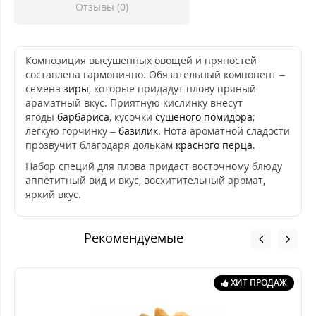
Отзывы (0)
Композиция высушенных овощей и пряностей
составлена гармонично. Обязательный компонент –
семена
зиры
, которые придадут плову пряный
араматный вкус. Приятную кислинку внесут
ягоды
барбариса
, кусочки
сушеного помидора
;
легкую горчинку –
базилик
. Нота ароматной сладости
прозвучит благодаря долькам
красного перца
.
Набор специй для плова придаст восточному блюду
аппетитный вид и вкус, восхитительный аромат,
яркий вкус.
Рекомендуемые
ХИТ ПРОДАЖ