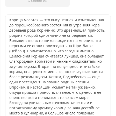
Отзывы (0)
Корица молотая — это высушенная и измельченная
до порошкообразного состояния внутренняя кора
деревьев рода Коричник. Это древнейшая пряность,
родина которой однозначно не определяется.
Большинство источников сходится на мнении, что
первыми ее стали производить на Шри-Ланке
(Цейлон). Примечательно, что сегодня именно
цейлонская корица считается лучшей, она обладает
благородным ароматом и нежным сладковатым, но
жгучим вкусом. Вторая по популярности китайская
корица, она ценится меньше, поскольку отличается
более резким вкусом. Кстати, Поднебесная — еще
один претендент на звание родины специи.
Впрочем, в настоящий момент не так уж важно,
откуда пришла пряность, главное, что ценность ее
очень велика и понимают это во всем мире.
Благодаря уникальным вкусовым качествам и
потрясающему аромату корица заняла достойное
место в кулинарии, а большое число полезных