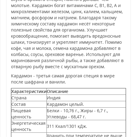
молотые. Кардамон богат витаминами С, B1, B2, A и
микроэлементами железом, цинк, калием, кальцием,
магнием, фосфором и натрием. Благодаря такому
химическому составу кардамон несёт некоторые
полезные свойства для организма. Улучшает
кровообращение, помогает выводить вредоносные
шлаки, тонизирует и укрепляет иммунитет. Помимо
кофе, чая и молока, семена кардамона добавляют в
колбасы, соусы, ореховое варенье. Используют для
маринования различной рыбы, а также добавляют в
отварную рыбу вместе с мускатным орехом.
Кардамон - третья самая дорогая специя в мире
после шафрана и ванили.
Характеристики
Описание
Страна
Индия
Состав
Кардамон целый.
Пищевая
Белки - 10,76 г., Жиры - 6,7 г.,
ценность
Углеводы - 68,47 г.
Энергетическая
311 Ккал/1301 кДж.
ценность
Хранить при температуре не выше