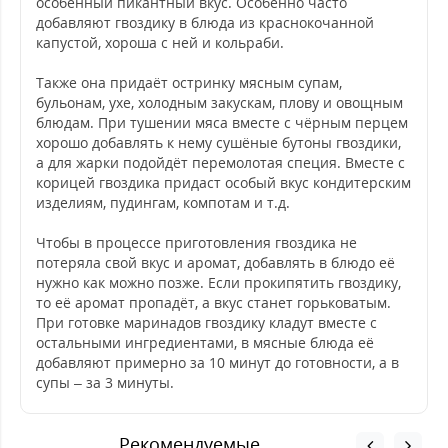
особенный пикантный вкус. Особенно часто
добавляют гвоздику в блюда из краснокочанной
капустой, хороша с ней и кольраби.
Также она придаёт остринку мясным супам,
бульонам, ухе, холодным закускам, плову и овощным
блюдам. При тушении мяса вместе с чёрным перцем
хорошо добавлять к нему сушёные бутоны гвоздики,
а для жарки подойдёт перемолотая специя. Вместе с
корицей гвоздика придаст особый вкус кондитерским
изделиям, пудингам, компотам и т.д.
Чтобы в процессе приготовления гвоздика не
потеряла свой вкус и аромат, добавлять в блюдо её
нужно как можно позже. Если прокипятить гвоздику,
то её аромат пропадёт, а вкус станет горьковатым.
При готовке маринадов гвоздику кладут вместе с
остальными ингредиентами, в мясные блюда её
добавляют примерно за 10 минут до готовности, а в
супы – за 3 минуты.
Рекомендуемые