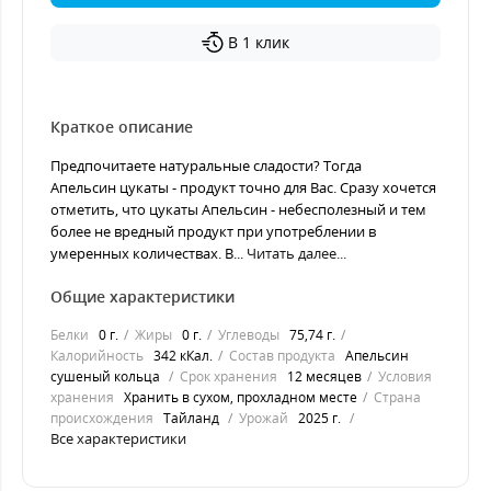
В 1 клик
Краткое описание
Предпочитаете натуральные сладости? Тогда
Апельсин цукаты - продукт точно для Вас. Сразу хочется
отметить, что цукаты Апельсин - небесполезный и тем
более не вредный продукт при употреблении в
умеренных количествах. В...
Читать далее...
Общие характеристики
Белки
0 г.
Жиры
0 г.
Углеводы
75,74 г.
Калорийность
342 кКал.
Состав продукта
Апельсин
сушеный кольца
Срок хранения
12 месяцев
Условия
хранения
Хранить в сухом, прохладном месте
Страна
происхождения
Тайланд
Урожай
2025 г.
Все характеристики