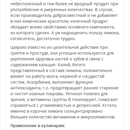
небесполезный и тем более не вредный продукт при
употреблении в умеренных количествах. В случае,
если производитель добросовестный и не добавляет
в них химические красители, конечный продукт
обладает всеми свойствами основного компонента,
из которого сделан. А уж недооценить пользу лимона,
согласитесь, достаточно трудно.
Широко известно их целительное действие при
гриппе и простуде, они успешно используются для
укрепления здоровья костей и зубов в связи с
содержанием кальция. Калий, богато
представленный в составе лимона, положительно
влияет на работу мозга, нервной и сосудистой
систем. Аскорбинка, выполняет функции
антиоксиданта, т.о. предотвращает раннее старение
и чистит кожные покровы. Ретинол полезен для
зрения, а витамины группы B тонизируют, помогают
справляться с утомляемостью и депрессией. Кстати,
именно в корочке лимона сконцентрировано
большее количество витамином и микроэлементов.
Применение в кулинарии: