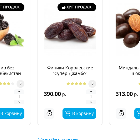
Т ПРОДАЖ
ХИТ ПРОДАЖ
ив без
Финики Королевские
Миндаль 
збекистан
"Супер Джамбо"
шок
7
2
390.00
313.00
р.
р.
В корзину
В корзину