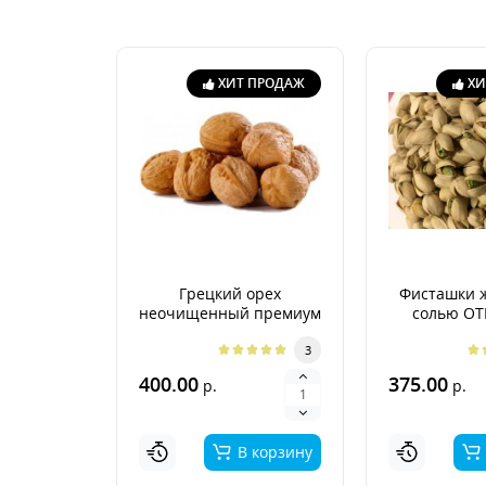
ХИТ ПРОДАЖ
ХИ
Грецкий орех
Фисташки 
неочищенный премиум
солью О
Аргентина 2026г.
3
400.00
375.00
р.
р.
В корзину