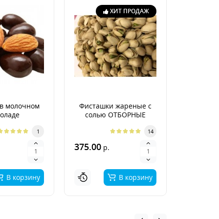
ХИТ ПРОДАЖ
в молочном
Фисташки жареные с
Гре
оладе
солью ОТБОРНЫЕ
неочище
Арген
1
14
375.00
400.00
р.
р
В корзину
В корзину