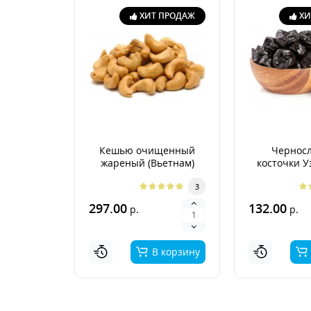
ХИТ ПРОДАЖ
ХИ
Кешью очищенный
Черносл
жареный (Вьетнам)
косточки У
3
297.00
132.00
р.
р.
В корзину