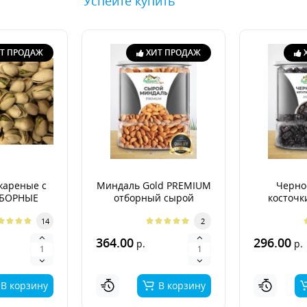
Успейте купить
Т ПРОДАЖ
ХИТ ПРОДАЖ
жареные с
Миндаль Gold PREMIUM
Черно
ТБОРНЫЕ
отборный сырой
косточк
PR
14
2
364.00
296.00
р.
р.
В корзину
В корзину