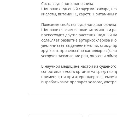
Состав сушёного шиповника
Шиповник сушеный содержит сахара, пек
кислоты, витамин С, каротин, витамины 
Полезные свойства сушёного шиповника
Шиповник является поливитаминным рас
превосходит другие растения. Водный н
ослабляет развитие артериосклероза и
увеличивает выделение желчи, стимулир
хрупкость кровеносных капилляров (кало
ускоряет заживление ран, ожогов и обм
В научной медицине настой из сушеног
сопротивляемость организма средство п
применяют и при атеросклерозе, гемофи
вырабатывают препарат холосас, употреб