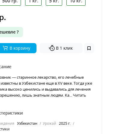
500 гр.
1 кг.
5 кг.
10 кг.
р.
ешевле ?
В корзину
В 1 клик
сание
вник — старинное лекарство, его лечебные
известны в Узбекистане еще в XV веке. Тогда уже
ка высоко ценились и выдавались для лечения
зрешению, лишь знатным людям. Ка...
Читать
ктеристики
ождения
Узбекистан
Урожай
2025 г.
стики