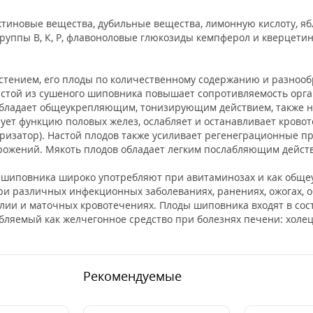
тиновые вещества, дубильные вещества, лимонную кислоту, яб
группы В, К, Р, флавоноловые глюкозиды кемпферол и кверцети
тением, его плоды по количественному содержанию и разноо
астой из сушеного шиповника повышает сопротивляемость орг
 обладает общеукрепляющим, тонизирующим действием, также н
ует функцию половых желез, ослабляет и останавливает крово
ризатор). Настой плодов также усиливает регенеграционные пр
орожений. Мякоть плодов обладает легким послабляющим дейст
о шиповника широко употребляют при авитаминозах и как об
ри различных инфекционных заболеваниях, ранениях, ожогах, 
лии и маточных кровотечениях. Плоды шиповника входят в сос
ляемый как желчегонное средство при болезнях печени: холеце
Рекомендуемые