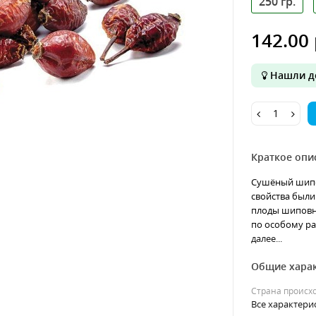
250 гр.
142.00 
Нашли д
Краткое опи
Сушёный шипо
свойства были 
плоды шиповни
по особому ра
далее...
Общие хара
Страна происх
Все характери