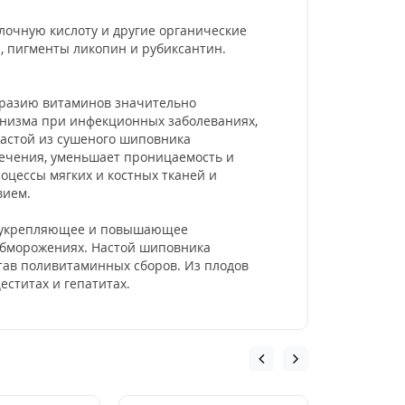
лочную кислоту и другие органические
н, пигменты ликопин и рубиксантин.
бразию витаминов значительно
анизма при инфекционных заболеваниях,
астой из сушеного шиповника
течения, уменьшает проницаемость и
оцессы мягких и костных тканей и
вием.
щеукрепляющее и повышающее
обморожениях. Настой шиповника
тав поливитаминных сборов. Из плодов
ститах и гепатитах.