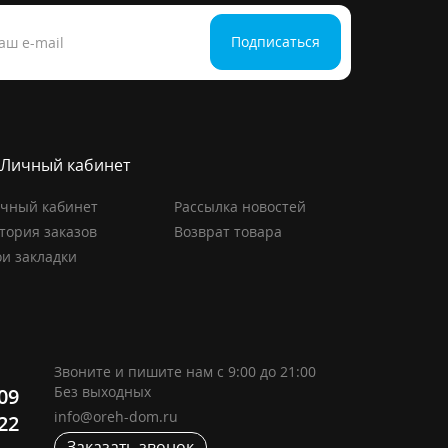
Подписаться
Личный кабинет
чный кабинет
Рассылка новостей
тория заказов
Возврат товара
и закладки
Звоните и пишите нам с 9:00 до 21:00
Без выходных
-09
info@oreh-dom.ru
-22
Заказать звонок