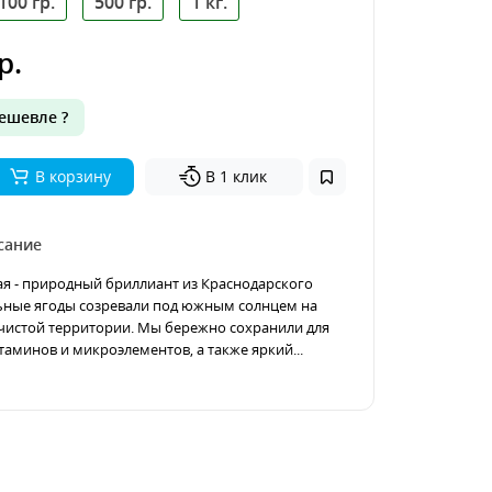
100 гр.
500 гр.
1 кг.
р.
ешевле ?
В корзину
В 1 клик
сание
я - природный бриллиант из Краснодарского
ьные ягоды созревали под южным солнцем на
чистой территории. Мы бережно сохранили для
таминов и микроэлементов, а также яркий...