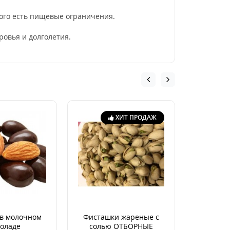
 кого есть пищевые ограничения.
ровья и долголетия.
ХИТ ПРОДАЖ
в молочном
Фисташки жареные с
Гре
оладе
солью ОТБОРНЫЕ
неочище