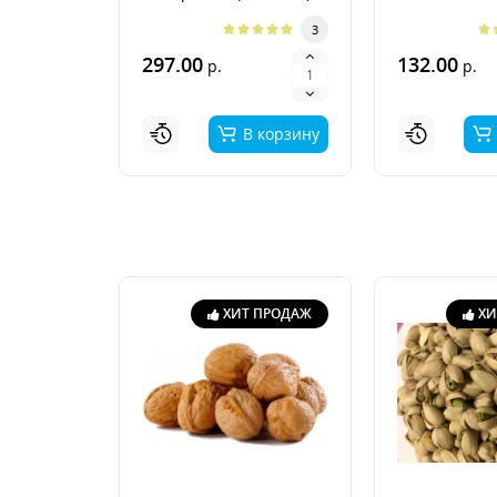
3
297.00
132.00
р.
р.
В корзину
ХИТ ПРОДАЖ
ХИ