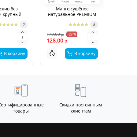
Дней
Часов
минут
сек
слив без
Манго сушёное
Финики
и крупный
натуральное PREMIUM
"Суп
EMIUM
7
8
390.00
179.00
р.
-28 %
р
128.00
р.
В корзину
В корзину
Сертифицированные
Скидки постоянным
товары
клиентам