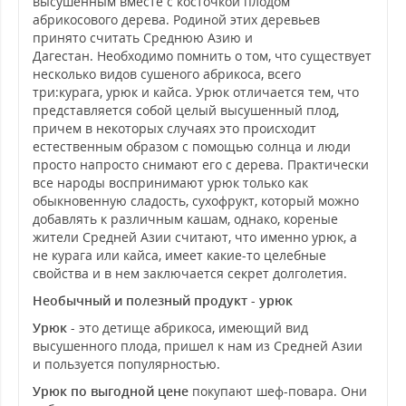
высушенным вместе с косточкой плодом
абрикосового дерева. Родиной этих деревьев
принято считать Среднюю Азию и
Дагестан. Необходимо помнить о том, что существует
несколько видов сушеного абрикоса, всего
три:курага, урюк и кайса. Урюк отличается тем, что
представляется собой целый высушенный плод,
причем в некоторых случаях это происходит
естественным образом с помощью солнца и люди
просто напросто снимают его с дерева. Практически
все народы воспринимают урюк только как
обыкновенную сладость, сухофрукт, который можно
добавлять к различным кашам, однако, кореные
жители Средней Азии считают, что именно урюк, а
не курага или кайса, имеет какие-то целебные
свойства и в нем заключается секрет долголетия.
Необычный и полезный продукт - урюк
Урюк
- это детище абрикоса, имеющий вид
высушенного плода, пришел к нам из Средней Азии
и пользуется популярностью.
Урюк по выгодной цене
покупают шеф-повара. Они