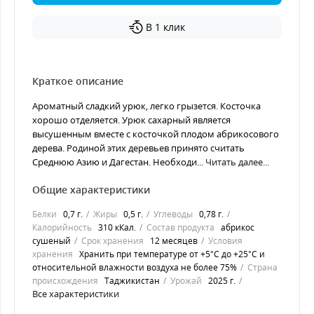
В 1 клик
Краткое описание
Ароматный сладкий урюк, легко грызется. Косточка
хорошо отделяется. Урюк сахарный является
высушенным вместе с косточкой плодом абрикосового
дерева. Родиной этих деревьев принято считать
Среднюю Азию и Дагестан. Необходи...
Читать далее...
Общие характеристики
Белки
0,7 г.
Жиры
0,5 г.
Углеводы
0,78 г.
Калорийность
310 кКал.
Состав продукта
абрикос
сушеный
Срок хранения
12 месяцев
Условия
хранения
Хранить при температуре от +5°С до +25°С и
относительной влажности воздуха не более 75%
Страна
происхождения
Таджикистан
Урожай
2025 г.
Все характеристики