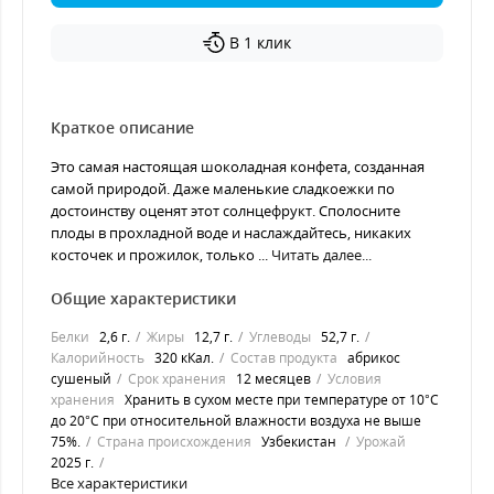
В 1 клик
Краткое описание
Это самая настоящая шоколадная конфета, созданная
самой природой. Даже маленькие сладкоежки по
достоинству оценят этот солнцефрукт. Сполосните
плоды в прохладной воде и наслаждайтесь, никаких
косточек и прожилок, только ...
Читать далее...
Общие характеристики
Белки
2,6 г.
Жиры
12,7 г.
Углеводы
52,7 г.
Калорийность
320 кКал.
Состав продукта
абрикос
сушеный
Срок хранения
12 месяцев
Условия
хранения
Хранить в сухом месте при температуре от 10°C
до 20°C при относительной влажности воздуха не выше
75%.
Страна происхождения
Узбекистан
Урожай
2025 г.
Все характеристики