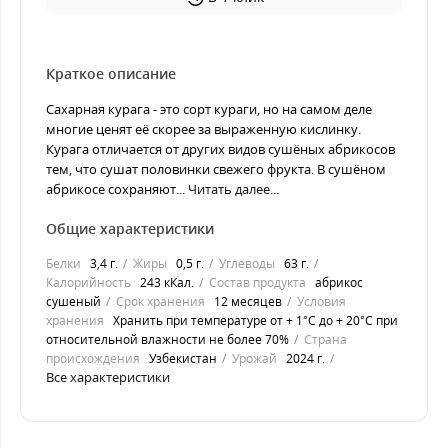
Краткое описание
Сахарная курага - это сорт кураги, но на самом деле
многие ценят её скорее за выраженную кислинку.
Курага отличается от других видов сушёных абрикосов
тем, что сушат половинки свежего фрукта. В сушёном
абрикосе сохраняют...
Читать далее...
Общие характеристики
Белки
3,4 г.
Жиры
0,5 г.
Углеводы
63 г.
Калорийность
243 кКал.
Состав продукта
абрикос
сушеный
Срок хранения
12 месяцев
Условия
хранения
Хранить при температуре от + 1°С до + 20°С при
относительной влажности не более 70%
Страна
происхождения
Узбекистан
Урожай
2024 г.
Все характеристики