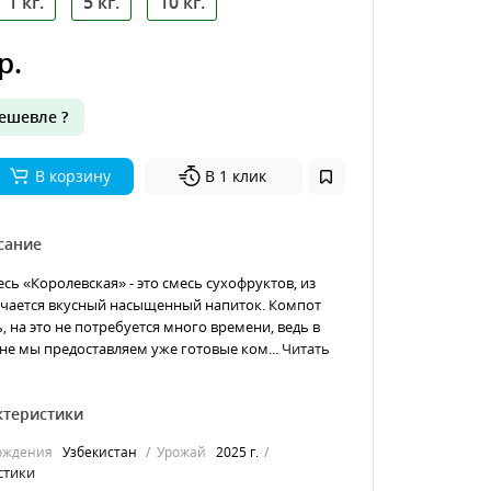
1 кг.
5 кг.
10 кг.
р.
ешевле ?
В корзину
В 1 клик
сание
сь «Королевская» - это смесь сухофруктов, из
учается вкусный насыщенный напиток. Компот
, на это не потребуется много времени, ведь в
е мы предоставляем уже готовые ком...
Читать
ктеристики
ождения
Узбекистан
Урожай
2025 г.
стики