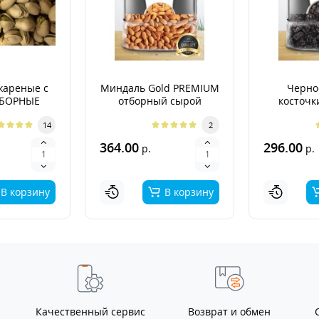
жареные с
Миндаль Gold PREMIUM
Черно
ТБОРНЫЕ
отборный сырой
косточк
PR
14
2
364.00
296.00
р.
р.
В корзину
В корзину
Качественный сервис
Возврат и обмен