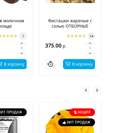
в молочном
Фисташки жареные с
Гре
оладе
солью ОТБОРНЫЕ
неочище
Арген
1
14
375.00
400.00
р.
р
В корзину
В корзину
ХИТ ПРОДАЖ
АКЦИЯ
ХИТ ПРОДАЖ