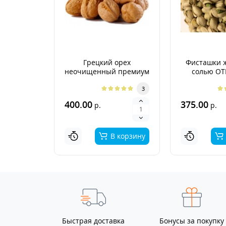
Грецкий орех
Фисташки 
неочищенный премиум
солью О
Аргентина 2026г.
3
400.00
375.00
р.
р.
В корзину
Быстрая доставка
Бонусы за покупку