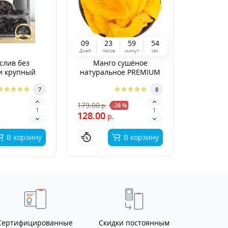
0
9
2
3
5
9
5
3
Дней
Часов
минут
сек
слив без
Манго сушёное
Финики
и крупный
натуральное PREMIUM
"Суп
EMIUM
7
8
390.00
179.00
р.
-28 %
р
128.00
р.
В корзину
В корзину
Сертифицированные
Скидки постоянным