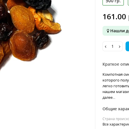
500 гр.
161.00 
Нашли д
Краткое опи
Компотная сме
которого пол
легко готовить
нашем магазин
далее...
Общие хара
Страна происх
Все характери