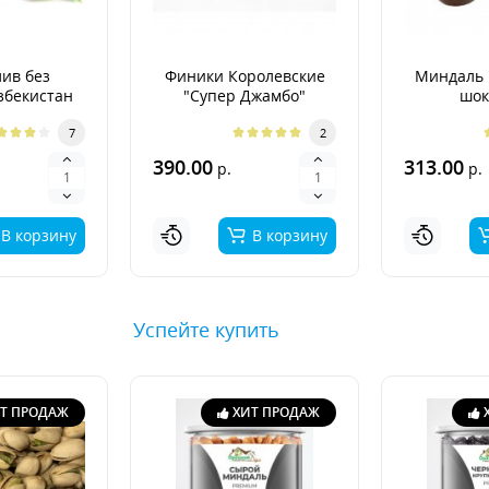
ив без
Финики Королевские
Миндаль 
збекистан
"Супер Джамбо"
шок
7
2
390.00
313.00
р.
р.
В корзину
В корзину
Успейте купить
Т ПРОДАЖ
ХИТ ПРОДАЖ