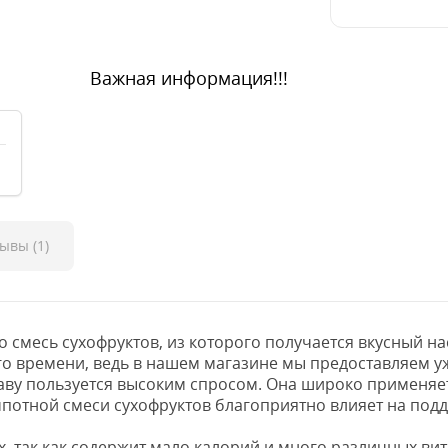
Важная информация!!!
ывы (1)
о смесь сухофруктов, из которого получается вкусный 
ого времени, ведь в нашем магазине мы предоставляем 
ву пользуется высоким спросом. Она широко применяетс
мпотной смеси сухофруктов благоприятно влияет на под
х, так как содержит мало калорий и много различных ви