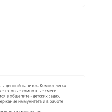
насыщенный напиток. Компот легко
уже готовые компотные смеси.
я в общепите - детских садах,
держание иммунитета и в работе
таминов и минералов.