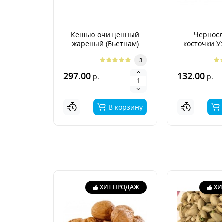
Кешью очищенный
Черносл
жареный (Вьетнам)
косточки У
3
297.00
132.00
р.
р.
В корзину
ХИТ ПРОДАЖ
ХИ