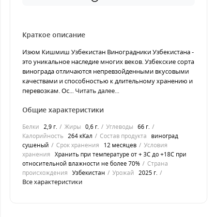
Краткое описание
Изюм Кишмиш Узбекистан Виноградники Узбекистана -
это уникальное наследие многих веков. Узбекские сорта
винограда отличаются непревзойденными вкусовыми
качествами и способностью к длительному хранению и
перевозкам. Ос...
Читать далее...
Общие характеристики
Белки
2,9 г.
Жиры
0,6 г.
Углеводы
66 г.
Калорийность
264 кКал
Состав продукта
виноград
сушеный
Срок хранения
12 месяцев
Условия
хранения
Хранить при температуре от + 3С до +18С при
относительной влажности не более 70%
Страна
происхождения
Узбекистан
Урожай
2025 г.
Все характеристики