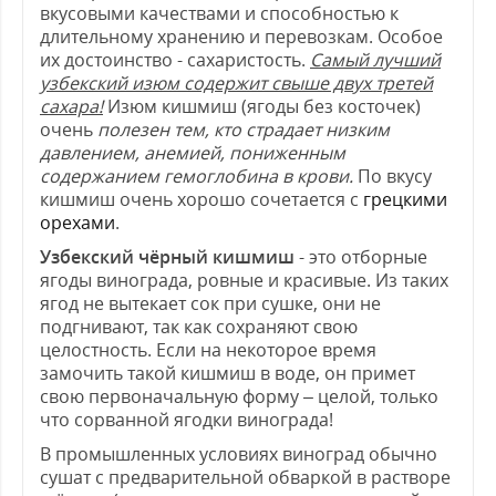
вкусовыми качествами и способностью к
длительному хранению и перевозкам. Особое
их достоинство - сахаристость.
Самый лучший
узбекский изюм содержит свыше двух третей
сахара!
Изюм кишмиш (ягоды без косточек)
очень
полезен тем, кто страдает низким
давлением, анемией, пониженным
содержанием гемоглобина в крови.
По вкусу
кишмиш очень хорошо сочетается с
грецкими
орехами
.
Узбекский чёрный кишмиш
- это отборные
ягоды винограда, ровные и красивые. Из таких
ягод не вытекает сок при сушке, они не
подгнивают, так как сохраняют свою
целостность. Если на некоторое время
замочить такой кишмиш в воде, он примет
свою первоначальную форму – целой, только
что сорванной ягодки винограда!
В промышленных условиях виноград обычно
сушат с предварительной обваркой в растворе