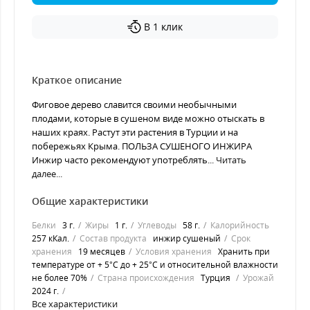
В 1 клик
Краткое описание
Фиговое дерево славится своими необычными
плодами, которые в сушеном виде можно отыскать в
наших краях. Растут эти растения в Турции и на
побережьях Крыма. ПОЛЬЗА СУШЕНОГО ИНЖИРА
Инжир часто рекомендуют употреблять...
Читать
далее...
Общие характеристики
Белки
3 г.
Жиры
1 г.
Углеводы
58 г.
Калорийность
257 кКал.
Состав продукта
инжир сушеный
Срок
хранения
19 месяцев
Условия хранения
Хранить при
температуре от + 5°С до + 25°С и относительной влажности
не более 70%
Страна происхождения
Турция
Урожай
2024 г.
Все характеристики