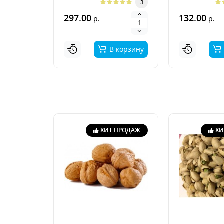
3
297.00
132.00
р.
р.
В корзину
ХИТ ПРОДАЖ
ХИ