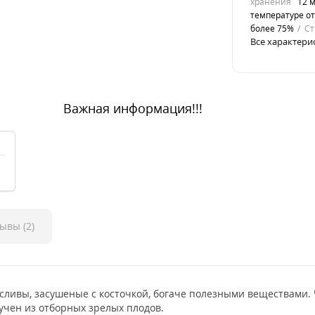
хранения
12 
температуре от
более 75%
Ст
Все характери
Важная информация!!!
ывы (2)
сливы, засушеные с косточкой, богаче полезными веществами.
лучен из отборных зрелых плодов.