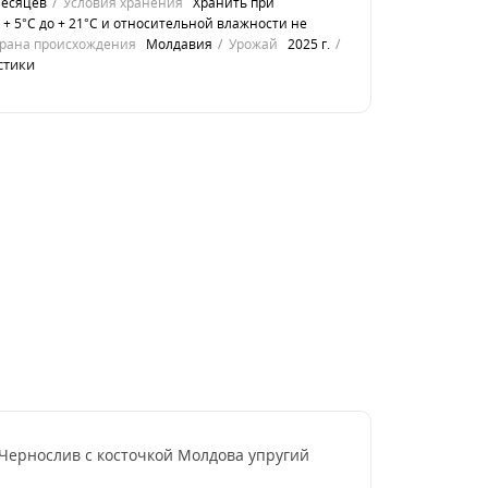
месяцев
Условия хранения
Хранить при
 + 5°С до + 21°С и относительной влажности не
рана происхождения
Молдавия
Урожай
2025 г.
стики
 Чернослив с косточкой Молдова упругий