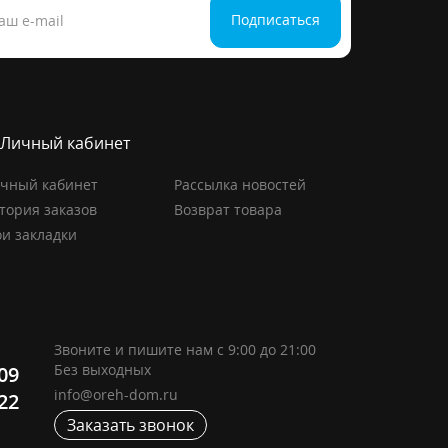
Подписаться
Личный кабинет
чный кабинет
Рассылка новостей
тория заказов
Возврат товара
и закладки
Звоните и пишите нам с 9:00 до 21:00
Без выходных
-09
info@oreh-dom.ru
-22
Заказать звонок