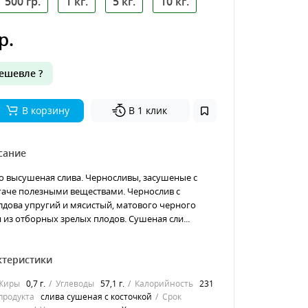
500 гр.
1 кг.
5 кг.
10 кг.
р.
ешевле ?
В корзину
В 1 клик
сание
то высушеная слива. Черносливы, засушеные с
гаче полезными веществами. Чернослив с
дова упругий и мясистый, матового черного
 из отборных зрелых плодов. Сушеная сли...
ктеристики
Жиры
0,7 г.
Углеводы
57,1 г.
Калорийность
231
продукта
слива сушеная с косточкой
Срок