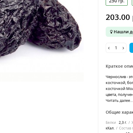
250 гр.
203.00 
Нашли д
Краткое опи
Чернослив - э
косточкой, бо
косточкой Мол
цвета, получен
Читать далее...
Общие хара
Белки
2,3 г.
кКал.
Состав 