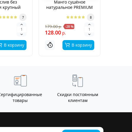
слив без
Манго сушёное
Финики
и крупный
натуральное PREMIUM
"Суп
EMIUM
7
8
390.00
179.00
р.
-28 %
р
128.00
р.
В корзину
В корзину
Сертифицированные
Скидки постоянным
товары
клиентам