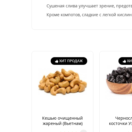
Сушеная слива улучшает зрение, предотв
Кроме компотов, сладкие с легкой кисли
ХИТ ПРОДАЖ
ХИ
Кешью очищенный
Черносл
жареный (Вьетнам)
косточки У