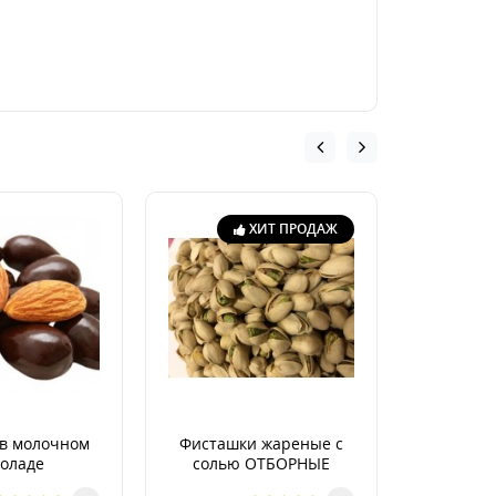
ХИТ ПРОДАЖ
в молочном
Фисташки жареные с
Гре
оладе
солью ОТБОРНЫЕ
неочище
Арген