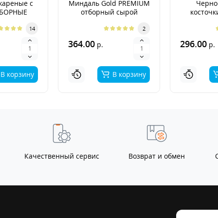
жареные с
Миндаль Gold PREMIUM
Черно
ТБОРНЫЕ
отборный сырой
косточк
PR
14
2
364.00
296.00
р.
р.
В корзину
В корзину
Качественный сервис
Возврат и обмен