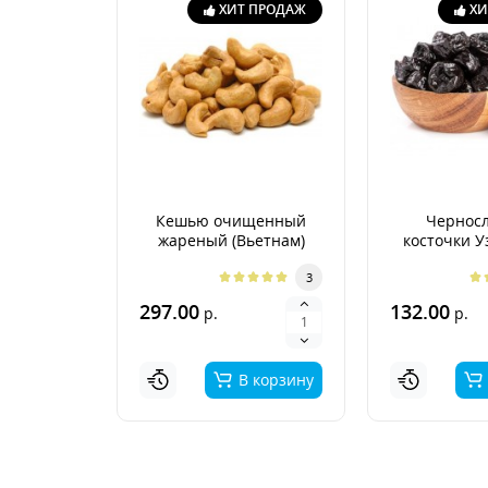
ХИТ ПРОДАЖ
ХИ
Кешью очищенный
Черносл
жареный (Вьетнам)
косточки У
3
297.00
132.00
р.
р.
В корзину