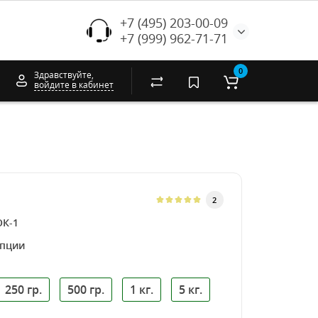
+7 (495) 203-00-09
+7 (999) 962-71-71
0
Здравствуйте,
войдите в кабинет
2
ОК-1
опции
250 гр.
500 гр.
1 кг.
5 кг.