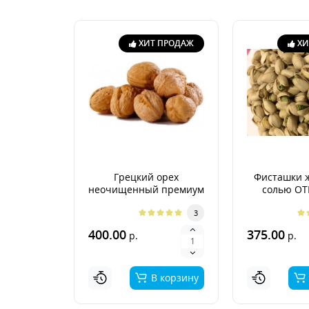
ХИТ ПРОДАЖ
ХИ
Грецкий орех
Фисташки 
неочищенный премиум
солью О
Аргентина 2026г.
3
400.00
375.00
р.
р.
В корзину