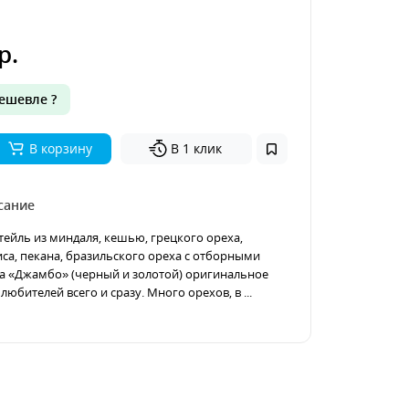
р.
ешевле ?
В корзину
В 1 клик
сание
ейль из миндаля, кешью, грецкого ореха,
иса, пекана, бразильского ореха с отборными
а «Джамбо» (черный и золотой) оригинальное
любителей всего и сразу. Много орехов, в ...