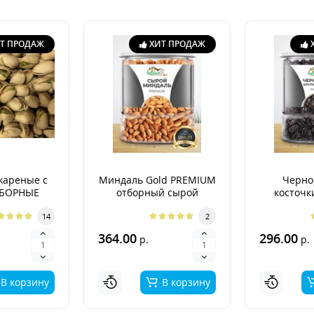
Т ПРОДАЖ
ХИТ ПРОДАЖ
жареные с
Миндаль Gold PREMIUM
Черно
ТБОРНЫЕ
отборный сырой
косточк
PR
14
2
364.00
296.00
р.
р.
В корзину
В корзину