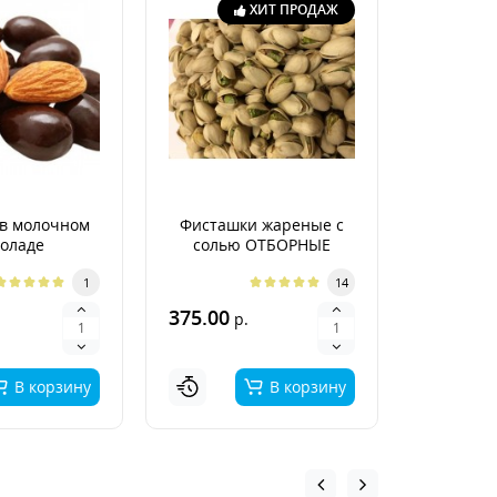
ХИТ ПРОДАЖ
в молочном
Фисташки жареные с
Гре
оладе
солью ОТБОРНЫЕ
неочище
Арген
1
14
375.00
400.00
р.
р
В корзину
В корзину