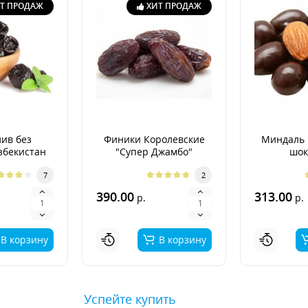
Т ПРОДАЖ
ХИТ ПРОДАЖ
ив без
Финики Королевские
Миндаль 
збекистан
"Супер Джамбо"
шок
7
2
390.00
313.00
р.
р.
В корзину
В корзину
Успейте купить