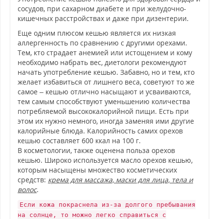
сосудов, при сахарном диабете и при желудочно-
кишечных расстройствах и даже при дизентерии.
Еще одним плюсом кешью является их низкая
аллергенность по сравнению с другими орехами.
Тем, кто страдает анемией или истощением и кому
необходимо набрать вес, диетологи рекомендуют
начать употребление кешью. Забавно, но и тем, кто
желает избавиться от лишнего веса, советуют то же
самое – кешью отлично насыщают и усваиваются,
тем самым способствуют уменьшению количества
потребляемой высококалорийной пищи. Есть при
этом их нужно немного, иногда заменяя ими другие
калорийные блюда. Калорийность самих орехов
кешью составляет 600 ккал на 100 г.
В косметологии, также оценена польза орехов
кешью. Широко используется масло орехов кешью,
которым насыщены множество косметических
средств:
крема для массажа, маски для лица, тела и
волос
.
Если кожа покраснела из-за долгого пребывания
на солнце, то можно легко справиться с