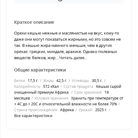
Краткое описание
Орехи кешью нежные и маслянистые на вкус, кому-то
даже они могут показаться жирными, но это совсем не
так. В кешью жира намного меньше, чем в других
орехах: грецких, миндале, арахисе. Однако полезных
веществ: белков, жир...
Читать далее...
Общие характеристики
Белки
17,5 г.
Жиры
42,5 г.
Углеводы
30,5 г.
Калорийность
572 кКал
Состав продукта
Кешью сырой
очищенный премиум Африка
Срок хранения
19
месяцев
Условия хранения
Хранить при температуре от
+ 4С до + 20С и относительной влажности не более 70%
Страна происхождения
Африка
Урожай
2025 г.
Все характеристики