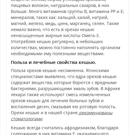
пищевых волокон, натуральных сахаров, в них
больше. Много витаминов группы В, витамина РР и Е;
минералов, таких как: кальций, калий, натрий,
магний, железо, медь, цинк, марганец, селен. Также
немало важно, что есть в орехах кешью
ненасыщенные жирные кислоты Омега-3.
Употребляя кешью регулярно, в небольших
количествах, можно постоянно наполнять организм
необходимыми ему полезными веществами.
Польза и лечебные свойства кешью.
Польза орехов кешью несомненна. Японскими
специалистами выявлено, что ядра орехов кешью
содержат вещества, которые борются с вредными
бактериями, разрушающими эмаль зубов. В Африке
лекари также используют смесь измельченных
орехов кешью для лечения больных зубов и
воспаления десен, смазывая ею ротовую полость.
Орехи кешью и в нашей стране
рекомендованы
стоматологами
.
Кешью всегда считались афродизиаком, благодаря
содержанию в них витамина Е, оказывающего