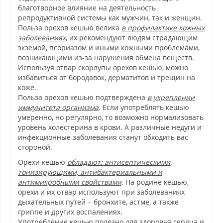
благотворное влияние на деятельность
репродуктивной системы как мужчин, так и женщин.
Польза орехов кешью велика
в профилактике кожных
заболеваниях
, их рекомендуют людям страдающим
экземой, псориазом и иными кожными проблемами,
возникающими из-за нарушения обмена веществ.
Используя отвар скорлупы орехов кешью, можно
избавиться от бородавок, дерматитов и трещин на
коже.
Польза орехов кешью подтверждена
в укреплении
иммунитета организма
. Если употреблять кешью
умеренно, но регулярно, то возможно нормализовать
уровень холестерина в крови. А различные недуги и
инфекционные заболевания станут обходить вас
стороной.
Орехи кешью
обладают: антисептическими,
тонизирующими, антибактериальными и
антимикробными свойствами
. На родине кешью,
орехи и их отвар используют при заболеваниях
дыхательных путей – бронхите, астме, а также
гриппе и других воспалениях.
Употребление кешью полезно для здоровья сердца и