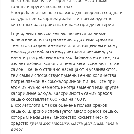
дыхательных путей – бронхите, астме, а также
гриппе и других воспалениях.
Употребление кешью полезно для здоровья сердца и
сосудов, при сахарном диабете и при желудочно-
кишечных расстройствах и даже при дизентерии.
Еще одним плюсом кешью является их низкая
аллергенность по сравнению с другими орехами.
Тем, кто страдает анемией или истощением и кому
необходимо набрать вес, диетологи рекомендуют
начать употребление кешью. Забавно, но и тем, кто
желает избавиться от лишнего веса, советуют то же
самое – кешью отлично насыщают и усваиваются,
тем самым способствуют уменьшению количества
потребляемой высококалорийной пищи. Есть при
этом их нужно немного, иногда заменяя ими другие
калорийные блюда. Калорийность самих орехов
кешью составляет 600 ккал на 100 г.
В косметологии, также оценена польза орехов
кешью. Широко используется масло орехов кешью,
которым насыщены множество косметических
средств:
крема для массажа, маски для лица, тела и
волос
.