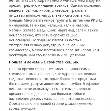
не так. В кешью жира намного меньше, чем в других
орехах:
грецких
,
миндале
,
арахисе
. Однако полезных
веществ: белков, жиров, углеводов, крахмала,
пищевых волокон, натуральных сахаров, в них
больше. Много витаминов группы В, витамина РР и Е;
минералов, таких как: кальций, калий, натрий,
магний, железо, медь, цинк, марганец, селен. Также
немало важно, что есть в орехах кешью
ненасыщенные жирные кислоты Омега-3.
Употребляя кешью регулярно, в небольших
количествах, можно постоянно наполнять организм
необходимыми ему полезными веществами.
Польза и лечебные свойства кешью.
Польза орехов кешью несомненна. Японскими
специалистами выявлено, что ядра орехов кешью
содержат вещества, которые борются с вредными
бактериями, разрушающими эмаль зубов. В Африке
лекари также используют смесь измельченных
орехов кешью для лечения больных зубов и
воспаления десен, смазывая ею ротовую полость.
Орехи кешью и в нашей стране
рекомендованы
стоматологами
.