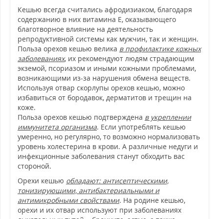
Кешью всегда считались афродизиаком, благодаря
содержанию в них витамина Е, оказывающего
благотворное влияние на деятельность
репродуктивной системы как мужчин, так и женщин.
Польза орехов кешью велика
в профилактике кожных
заболеваниях
, их рекомендуют людям страдающим
экземой, псориазом и иными кожными проблемами,
возникающими из-за нарушения обмена веществ.
Используя отвар скорлупы орехов кешью, можно
избавиться от бородавок, дерматитов и трещин на
коже.
Польза орехов кешью подтверждена
в укреплении
иммунитета организма
. Если употреблять кешью
умеренно, но регулярно, то возможно нормализовать
уровень холестерина в крови. А различные недуги и
инфекционные заболевания станут обходить вас
стороной.
Орехи кешью
обладают: антисептическими,
тонизирующими, антибактериальными и
антимикробными свойствами
. На родине кешью,
орехи и их отвар используют при заболеваниях