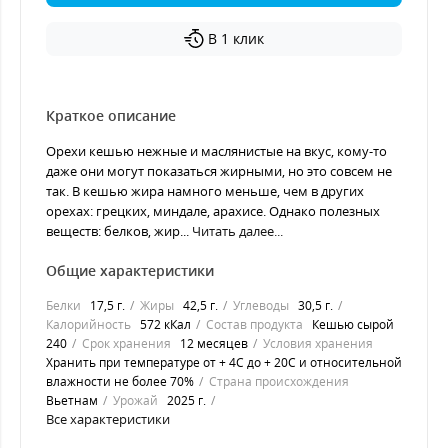
В 1 клик
Краткое описание
Орехи кешью нежные и маслянистые на вкус, кому-то
даже они могут показаться жирными, но это совсем не
так. В кешью жира намного меньше, чем в других
орехах: грецких, миндале, арахисе. Однако полезных
веществ: белков, жир...
Читать далее...
Общие характеристики
Белки
17,5 г.
Жиры
42,5 г.
Углеводы
30,5 г.
Калорийность
572 кКал
Состав продукта
Кешью сырой
240
Срок хранения
12 месяцев
Условия хранения
Хранить при температуре от + 4С до + 20С и относительной
влажности не более 70%
Страна происхождения
Вьетнам
Урожай
2025 г.
Все характеристики