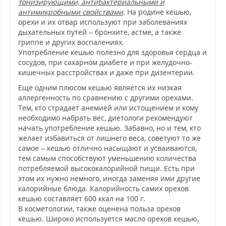
тонизирующими, антибактериальными и
антимикробными свойствами
. На родине кешью,
орехи и их отвар используют при заболеваниях
дыхательных путей – бронхите, астме, а также
гриппе и других воспалениях.
Употребление кешью полезно для здоровья сердца и
сосудов, при сахарном диабете и при желудочно-
кишечных расстройствах и даже при дизентерии.
Еще одним плюсом кешью является их низкая
аллергенность по сравнению с другими орехами.
Тем, кто страдает анемией или истощением и кому
необходимо набрать вес, диетологи рекомендуют
начать употребление кешью. Забавно, но и тем, кто
желает избавиться от лишнего веса, советуют то же
самое – кешью отлично насыщают и усваиваются,
тем самым способствуют уменьшению количества
потребляемой высококалорийной пищи. Есть при
этом их нужно немного, иногда заменяя ими другие
калорийные блюда. Калорийность самих орехов
кешью составляет 600 ккал на 100 г.
В косметологии, также оценена польза орехов
кешью. Широко используется масло орехов кешью,