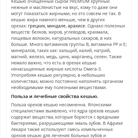
Кешью очищенный сырой PREMIUM крупный
нежные и маслянистые на вкус, кому-то даже они
могут показаться жирными, но это совсем не так. В
кешью жира намного меньше, чем в других
орехах:
грецких
,
миндале
,
арахисе
. Однако полезных
веществ: белков, жиров, углеводов, крахмала,
пищевых волокон, натуральных сахаров, в них
больше. Много витаминов группы В, витамина РР и Е;
минералов, таких как: кальций, калий, натрий,
магний, железо, медь, цинк, марганец, селен. Также
немало важно, что есть в орехах кешью
ненасыщенные жирные кислоты Омега-3.
Употребляя кешью регулярно, в небольших
количествах, можно постоянно наполнять организм
необходимыми ему полезными веществами.
Польза и лечебные свойства кешью.
Польза орехов кешью несомненна. Японскими
специалистами выявлено, что ядра орехов кешью
содержат вещества, которые борются с вредными
бактериями, разрушающими эмаль зубов. В Африке
лекари также используют смесь измельченных
орехов кешью для лечения больных зубов и