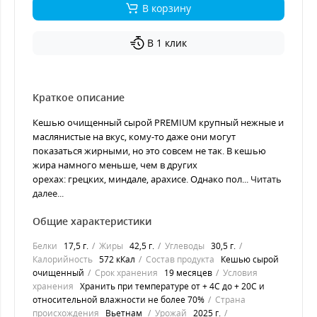
В корзину
В 1 клик
Краткое описание
Кешью очищенный сырой PREMIUM крупный нежные и
маслянистые на вкус, кому-то даже они могут
показаться жирными, но это совсем не так. В кешью
жира намного меньше, чем в других
орехах: грецких, миндале, арахисе. Однако пол...
Читать
далее...
Общие характеристики
Белки
17,5 г.
Жиры
42,5 г.
Углеводы
30,5 г.
Калорийность
572 кКал
Состав продукта
Кешью сырой
очищенный
Срок хранения
19 месяцев
Условия
хранения
Хранить при температуре от + 4С до + 20С и
относительной влажности не более 70%
Страна
происхождения
Вьетнам
Урожай
2025 г.