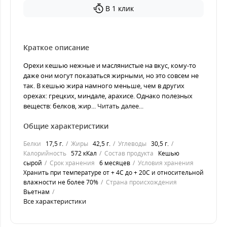
В 1 клик
Краткое описание
Орехи кешью нежные и маслянистые на вкус, кому-то
даже они могут показаться жирными, но это совсем не
так. В кешью жира намного меньше, чем в других
орехах: грецких, миндале, арахисе. Однако полезных
веществ: белков, жир...
Читать далее...
Общие характеристики
Белки
17,5 г.
Жиры
42,5 г.
Углеводы
30,5 г.
Калорийность
572 кКал
Состав продукта
Кешью
сырой
Срок хранения
6 месяцев
Условия хранения
Хранить при температуре от + 4С до + 20С и относительной
влажности не более 70%
Страна происхождения
Вьетнам
Все характеристики