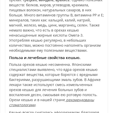
веществ: белков, жиров, углеводов, крахмала,
пищевых волокон, натуральных сахаров, в них
больше. Много витаминов группы В, витамина РР и Е;
минералов, таких как: кальций, калий, натрий,
магний, железо, медь, цинк, марганец, селен. Также
немало важно, что есть в орехах кешью
ненасыщенные жирные кислоты Омега-3.
Употребляя кешью регулярно, в небольших
количествах, можно постоянно наполнять организм
необходимыми ему полезными веществами.
Польза и лечебные свойства кешью.
Польза орехов кешью несомненна. Японскими
специалистами выявлено, что ядра орехов кешью
содержат вещества, которые борются с вредными
бактериями, разрушающими эмаль зубов. В Африке
лекари также используют смесь измельченных
орехов кешью для лечения больных зубов и
воспаления десен, смазывая ею ротовую полость.
Орехи кешью и в нашей стране
рекомендованы
стоматологами
.
Кешью всегда считались афродизиаком, благодаря