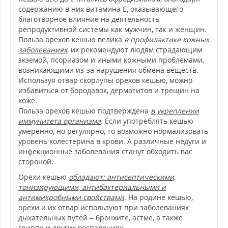
содержанию в них витамина Е, оказывающего
благотворное влияние на деятельность
репродуктивной системы как мужчин, так и женщин.
Польза орехов кешью велика
в профилактике кожных
заболеваниях
, их рекомендуют людям страдающим
экземой, псориазом и иными кожными проблемами,
возникающими из-за нарушения обмена веществ.
Используя отвар скорлупы орехов кешью, можно
избавиться от бородавок, дерматитов и трещин на
коже.
Польза орехов кешью подтверждена
в укреплении
иммунитета организма
. Если употреблять кешью
умеренно, но регулярно, то возможно нормализовать
уровень холестерина в крови. А различные недуги и
инфекционные заболевания станут обходить вас
стороной.
Орехи кешью
обладают: антисептическими,
тонизирующими, антибактериальными и
антимикробными свойствами
. На родине кешью,
орехи и их отвар используют при заболеваниях
дыхательных путей – бронхите, астме, а также
гриппе и других воспалениях.