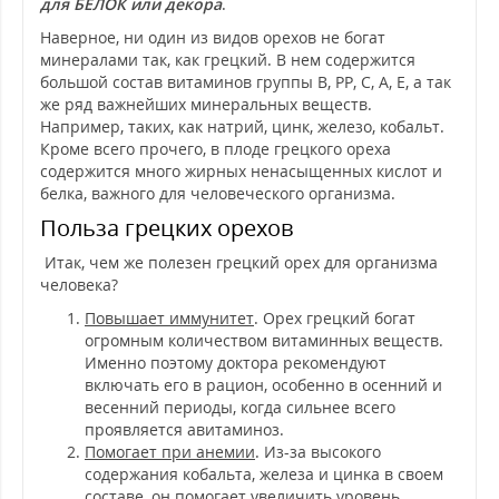
для БЕЛОК или декора
.
Наверное, ни один из видов орехов не богат
минералами так, как грецкий. В нем содержится
большой состав витаминов группы B, PP, C, A, E, а так
же ряд важнейших минеральных веществ.
Например, таких, как натрий, цинк, железо, кобальт.
Кроме всего прочего, в плоде грецкого ореха
содержится много жирных ненасыщенных кислот и
белка, важного для человеческого организма.
Польза грецких орехов
Итак, чем же полезен грецкий орех для организма
человека?
Повышает иммунитет
. Орех грецкий богат
огромным количеством витаминных веществ.
Именно поэтому доктора рекомендуют
включать его в рацион, особенно в осенний и
весенний периоды, когда сильнее всего
проявляется авитаминоз.
Помогает при анемии
. Из-за высокого
содержания кобальта, железа и цинка в своем
составе, он помогает увеличить уровень