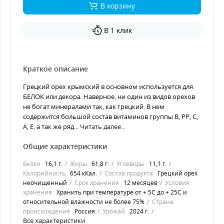
В корзину
В 1 клик
Краткое описание
Грецкий орех крымский в основном используется для
БЕЛОК или декора. Наверное, ни один из видов орехов
не богат минералами так, как грецкий. В нем
содержится большой состав витаминов группы B, PP, C,
A, E, а так же ряд...
Читать далее...
Общие характеристики
Белки
16,1 г.
Жиры
61,8 г.
Углеводы
11,1 г.
Калорийность
654 кКал.
Состав продукта
Грецкий орех
неочищенный
Срок хранения
12 месяцев
Условия
хранения
Хранить при температуре от + 5С до + 25С и
относительной влажности не более 75%
Страна
происхождения
Россия
Урожай
2024 г.
Все характеристики