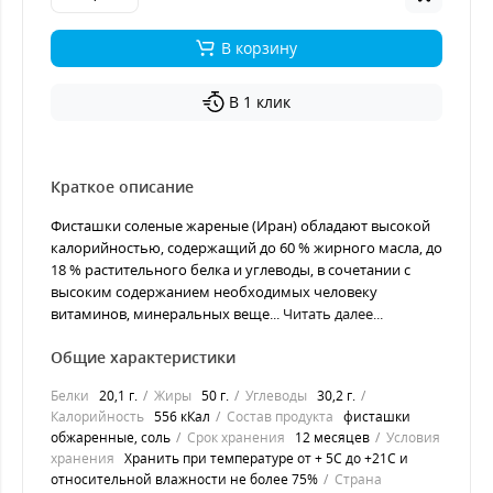
В корзину
В 1 клик
Краткое описание
Фисташки соленые жареные (Иран) обладают высокой
калорийностью, содержащий до 60 % жирного масла, до
18 % растительного белка и углеводы, в сочетании с
высоким содержанием необходимых человеку
витаминов, минеральных веще...
Читать далее...
Общие характеристики
Белки
20,1 г.
Жиры
50 г.
Углеводы
30,2 г.
Калорийность
556 кКал
Состав продукта
фисташки
обжаренные, соль
Срок хранения
12 месяцев
Условия
хранения
Хранить при температуре от + 5С до +21С и
относительной влажности не более 75%
Страна