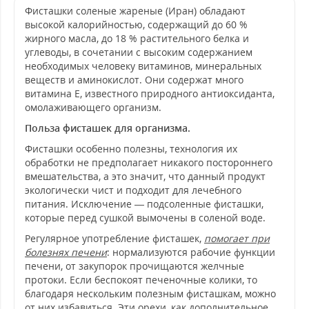
Фисташки соленые жареные (Иран) обладают
высокой калорийностью, содержащий до 60 %
жирного масла, до 18 % растительного белка и
углеводы, в сочетании с высоким содержанием
необходимых человеку витаминов, минеральных
веществ и аминокислот. Они содержат много
витамина Е, известного природного антиоксиданта,
омолаживающего организм.
Польза фисташек для организма.
Фисташки особенно полезны, технология их
обработки не предполагает никакого постороннего
вмешательства, а это значит, что данный продукт
экологически чист и подходит для лечебного
питания. Исключение — подсоленные фисташки,
которые перед сушкой вымочены в соленой воде.
Регулярное употребление фисташек,
помогает при
болезнях печени
: нормализуются рабочие функции
печени, от закупорок прочищаются желчные
протоки. Если беспокоят печеночные колики, то
благодаря нескольким полезным фисташкам, можно
от них избавиться. Эти орехи, как дополнительное