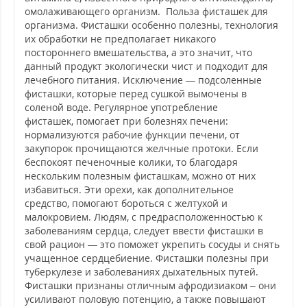
омолаживающего организм. Польза фисташек для
организма. Фисташки особенно полезны, технология
их обработки не предполагает никакого
постороннего вмешательства, а это значит, что
данный продукт экологически чист и подходит для
лечебного питания. Исключение — подсоленные
фисташки, которые перед сушкой вымочены в
соленой воде. Регулярное употребление
фисташек, помогает при болезнях печени:
нормализуются рабочие функции печени, от
закупорок прочищаются желчные протоки. Если
беспокоят печеночные колики, то благодаря
нескольким полезным фисташкам, можно от них
избавиться. Эти орехи, как дополнительное
средство, помогают бороться с желтухой и
малокровием. Людям, с предрасположенностью к
заболеваниям сердца, следует ввести фисташки в
свой рацион — это поможет укрепить сосуды и снять
учащенное сердцебиение. Фисташки полезны при
туберкулезе и заболеваниях дыхательных путей.
Фисташки признаны отличным афродизиаком – они
усиливают половую потенцию, а также повышают