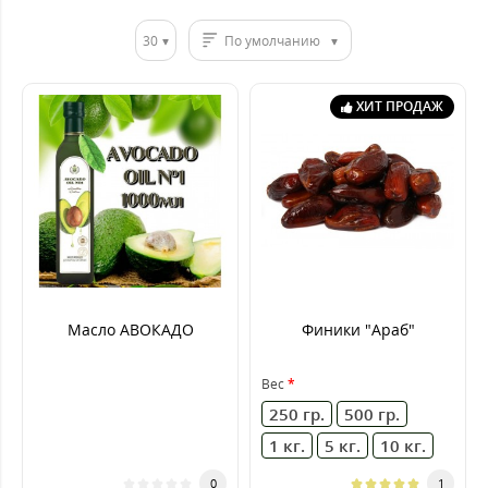
30
По умолчанию
ХИТ ПРОДАЖ
Масло АВОКАДО
Финики "Араб"
Вес
250 гр.
500 гр.
1 кг.
5 кг.
10 кг.
0
1