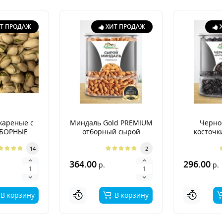
Т ПРОДАЖ
ХИТ ПРОДАЖ
жареные с
Миндаль Gold PREMIUM
Черно
ТБОРНЫЕ
отборный сырой
косточк
PR
14
2
364.00
296.00
р.
р.
В корзину
В корзину