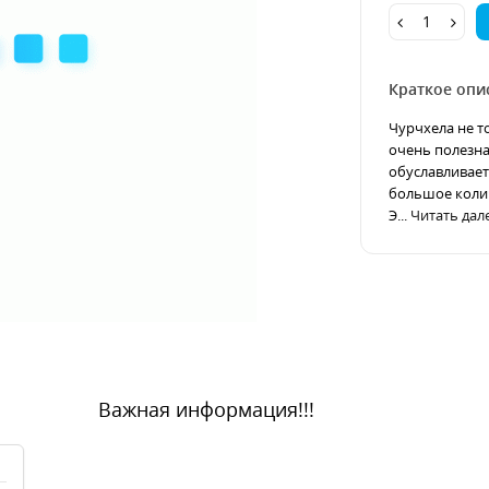
Краткое опи
Чурчхела не т
очень полезна
обуславливает
большое колич
Э...
Читать дале
Важная информация!!!