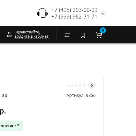
+7 (495) 203-00-09
+7 (999) 962-71-71
0
Здравствуйте,
войдите в кабинет
0
л-ар
Артикул:
9856
р.
ешевле ?