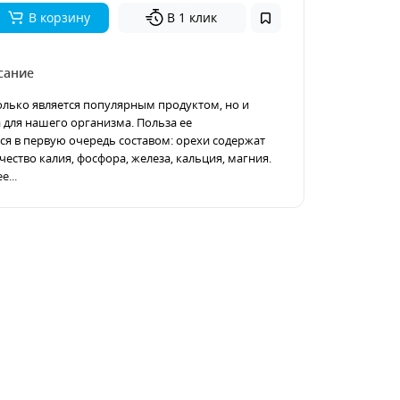
В корзину
В 1 клик
сание
олько является популярным продуктом, но и
 для нашего организма. Польза ее
ся в первую очередь составом: орехи содержат
ество калия, фосфора, железа, кальция, магния.
е...