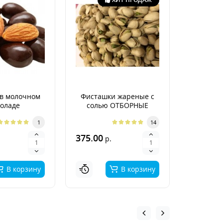
в молочном
Фисташки жареные с
Гре
оладе
солью ОТБОРНЫЕ
неочище
Арген
1
14
375.00
400.00
р.
р
В корзину
В корзину