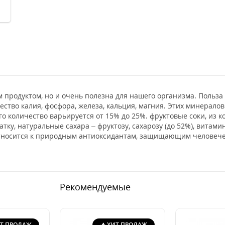
 продуктом, но и очень полезна для нашего организма. Польза
ство калия, фосфора, железа, кальция, магния. Этих минералов
го количество варьируется от 15% до 25%. фруктовые соки, из к
тку, натуральные сахара – фруктозу, сахарозу (до 52%), витам
относится к природным антиоксидантам, защищающим человече
Рекомендуемые
Т ПРОДАЖ
ХИТ ПРОДАЖ