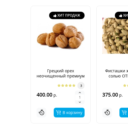
ХИТ ПРОДАЖ
ХИ
Грецкий орех
Фисташки 
неочищенный премиум
солью О
Аргентина 2026г.
3
400.00
375.00
р.
р.
В корзину