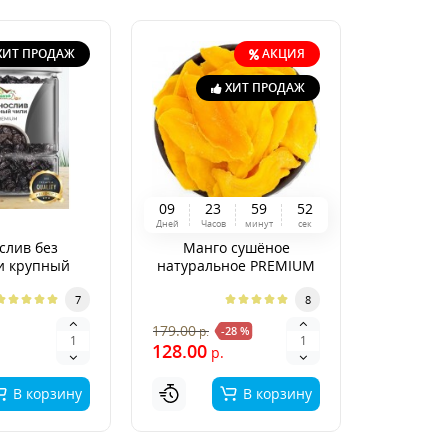
ХИТ ПРОДАЖ
АКЦИЯ
ХИТ ПРОДАЖ
0
9
2
3
5
9
5
1
Дней
Часов
минут
сек
слив без
Манго сушёное
Финики
и крупный
натуральное PREMIUM
"Суп
EMIUM
7
8
390.00
179.00
р.
-28 %
р
128.00
р.
В корзину
В корзину