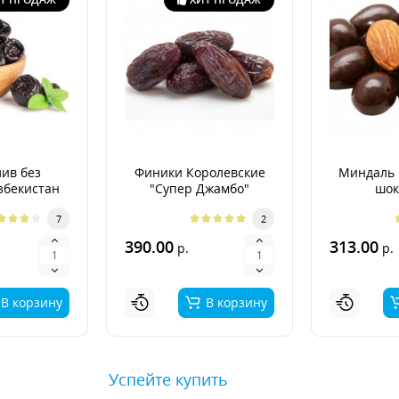
ив без
Финики Королевские
Миндаль 
збекистан
"Супер Джамбо"
шок
7
2
390.00
313.00
р.
р.
В корзину
В корзину
Успейте купить