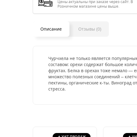
Цены актуальны при заказе через сайт. В
Розничном магазине цены выше.
Описание
Отзывы (0)
Чурчхела не только является популярным
составом: орехи содержат большое количе
фруктах. Белка в орехах тоже немало — е
множество полезных соединений – клетча
пектины, органические к-ты. Виноград 
стресса.
ХИТ ПРОДАЖ
ХИ